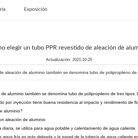
ria
Exposición
o elegir un tubo PPR revestido de aleación de alum
Actualización: 2021-10-25
leación de aluminio también se denomina tubo de polipropileno de tre
e aluminio también se denomina tubo de polipropileno de tres tipos. 
o por inyección tiene buena resistencia al impacto y rendimiento de fl
de aluminio?
on aleación de aluminio:
da diaria, se utiliza para agua potable y calentamiento de agua caliente.
de agua fría es más delgada y la pared de la tubería de agua caliente e