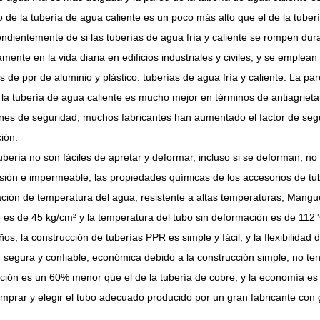
 de la tubería de agua caliente es un poco más alto que el de la tube
ndientemente de si las tuberías de agua fría y caliente se rompen dura
amente en la vida diaria en edificios industriales y civiles, y se emple
 de ppr de aluminio y plástico: tuberías de agua fría y caliente. La pa
 la tubería de agua caliente es mucho mejor en términos de antiagrietam
zones de seguridad, muchos fabricantes han aumentado el factor de se
ión.
ubería no son fáciles de apretar y deformar, incluso si se deforman, n
osión e impermeable, las propiedades químicas de los accesorios de tu
rmación de temperatura del agua; resistente a altas temperaturas, Mangue
e es de 45 kg/cm² y la temperatura del tubo sin deformación es de 112
os; la construcción de tuberías PPR es simple y fácil, y la flexibilidad
 segura y confiable; económica debido a la construcción simple, no ten
ucción es un 60% menor que el de la tubería de cobre, y la economía es
omprar y elegir el tubo adecuado producido por un gran fabricante con 