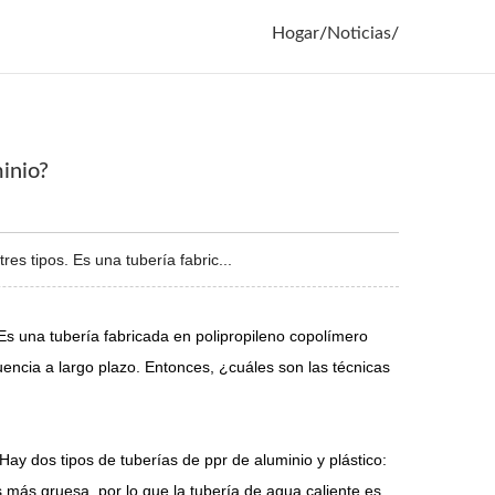
Hogar
/
Noticias
/
inio?
s tipos. Es una tubería fabric...
Es una tubería fabricada en polipropileno copolímero
uencia a largo plazo. Entonces, ¿cuáles son las técnicas
 Hay dos tipos de tuberías de ppr de aluminio y plástico:
s más gruesa, por lo que la tubería de agua caliente es