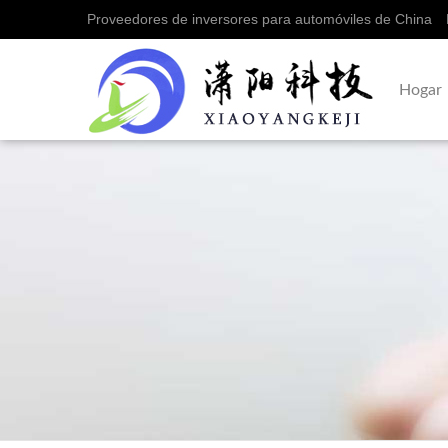
Proveedores de inversores para automóviles de China
Hogar