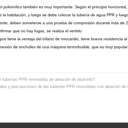
 polivinílico también es muy importante. Según el principio horizontal,
 de la habitación, y luego se debe colocar la tubería de agua PPR y lu
iente, deben someterse a una prueba de compresión durante más de 24 h
rmar que no hay fugas, se realiza el vertido.
os tiene la ventaja del infarto de miocardio, tiene buena resistencia al
onexión de enchufes de una máquina termofusible, que es muy popular
r tuberías PPR revestidas de aleación de aluminio?
rales y precauciones de las tuberías PPR revestidas con aleación de 