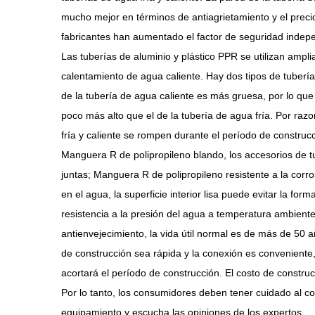
mucho mejor en términos de antiagrietamiento y el precio
fabricantes han aumentado el factor de seguridad indepe
Las tuberías de aluminio y plástico PPR se utilizan ampli
calentamiento de agua caliente. Hay dos tipos de tuberías
de la tubería de agua caliente es más gruesa, por lo que
poco más alto que el de la tubería de agua fría. Por ra
fría y caliente se rompen durante el período de construcc
Manguera R de polipropileno blando, los accesorios de t
juntas; Manguera R de polipropileno resistente a la corr
en el agua, la superficie interior lisa puede evitar la fo
resistencia a la presión del agua a temperatura ambient
antienvejecimiento, la vida útil normal es de más de 50 añ
de construcción sea rápida y la conexión es conveniente,
acortará el período de construcción. El costo de constr
Por lo tanto, los consumidores deben tener cuidado al c
equipamiento y escucha las opiniones de los expertos.