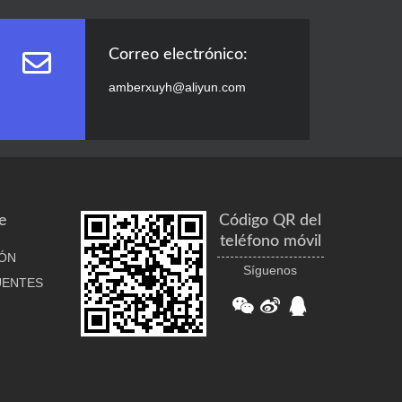
Correo electrónico:
amberxuyh@aliyun.com
e
Código QR del
teléfono móvil
ÓN
Síguenos
UENTES