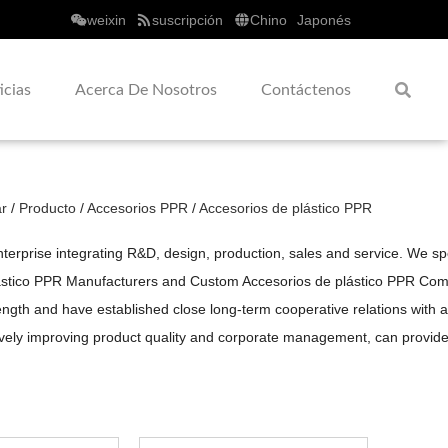
weixin
suscripción
Chino
Japonés
icias
Acerca De Nosotros
Contáctenos
r
/
Producto
/
Accesorios PPR
/
Accesorios de plástico PPR
erprise integrating R&D, design, production, sales and service. We sp
ástico PPR Manufacturers
and
Custom Accesorios de plástico PPR Co
gth and have established close long-term cooperative relations with aut
sively improving product quality and corporate management, can provi