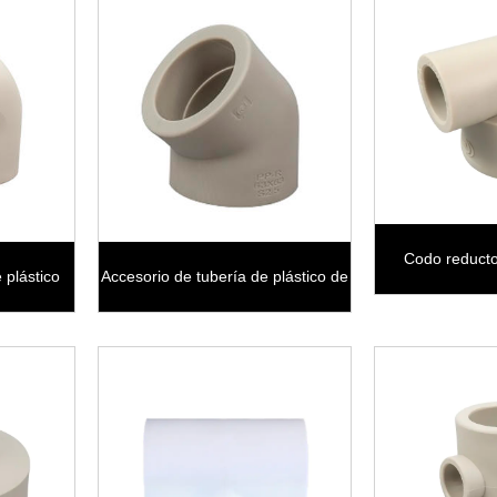
Codo reduct
 plástico
Accesorio de tubería de plástico de
montaje de tub
rados
alta calidad PPR Codo de 45
grados