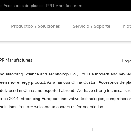
e Accesorios de plástico PPR Manufacturers
Productoo Y Soluciones
Servicio Y Soporte
Not
PPR Manufacturers
Hoga
gbo XiaoYang Science and Technology Co., Ltd. is a modern and new ent
reen new energy product, As a famous
China Custom Accesorios de pl
dely used in China and exported abroad. We have strong technical stren
. Since 2014 Introducing European innovative technologies, comprehen
 solutions. You are welcome to contact us for negotiation