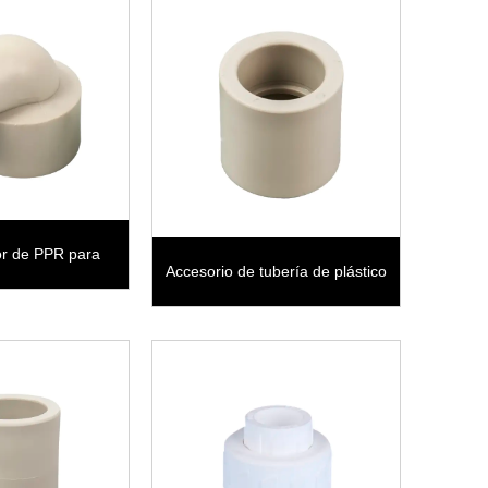
or de PPR para
Accesorio de tubería de plástico
erías de plástico
para acoplamiento PPR