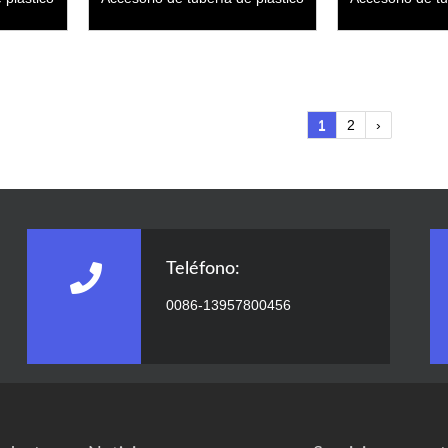
ión corta
ppr long bypass bend
PPR tr
1
2
›
Teléfono:
0086-13957800456