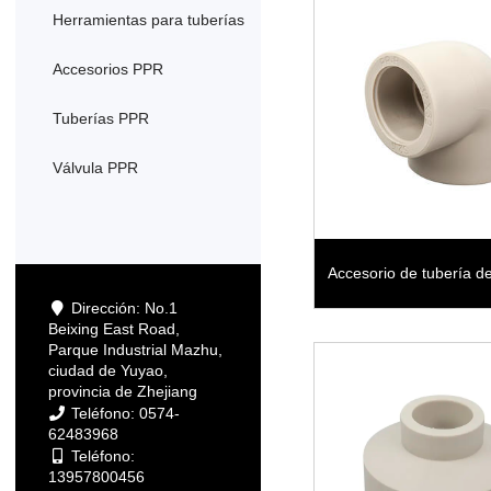
Herramientas para tuberías
Accesorios PPR
Tuberías PPR
Válvula PPR
Accesorio de tubería de
Dirección: No.1
Beixing East Road,
PPR Codo de 90 g
Parque Industrial Mazhu,
ciudad de Yuyao,
provincia de Zhejiang
Teléfono: 0574-
62483968
Teléfono:
13957800456