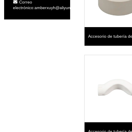
Correo
electrónico:
amberxuyh@aliyun.com
Accesorio de tubería de
PPR Acoplamiento re
Accesorio de tubería de