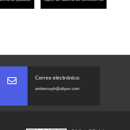
ansversal
tubería PPR
Correo electrónico:
amberxuyh@aliyun.com