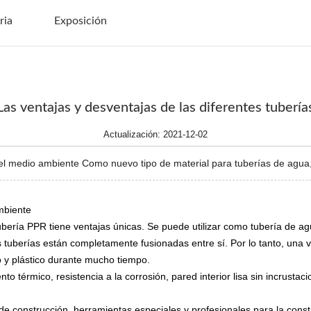
ria
Exposición
Las ventajas y desventajas de las diferentes tubería
Actualización: 2021-12-02
 medio ambiente Como nuevo tipo de material para tuberías de agua, l
mbiente
bería PPR tiene ventajas únicas. Se puede utilizar como tubería de agua
s tuberías están completamente fusionadas entre sí. Por lo tanto, una v
o y plástico durante mucho tiempo.
o térmico, resistencia a la corrosión, pared interior lisa sin incrustac
 de construcción, herramientas especiales y profesionales para la const