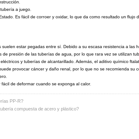
strucción.
tubería a juego.
stado. Es fácil de corroer y oxidar, lo que da como resultado un flujo 
suelen estar pegadas entre sí. Debido a su escasa resistencia a las hela
s de presión de las tuberías de agua, por lo que rara vez se utilizan tu
éctricos y tuberías de alcantarillado. Además, el aditivo químico ftal
y puede provocar cáncer y daño renal, por lo que no se recomienda su 
ero.
 y fácil de deformar cuando se exponga al calor.
berías PP-R?
tubería compuesta de acero y plástico?