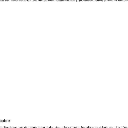
 cobre
 dos formas de conectar tuberías de cobre: férula y soldadura. La féru