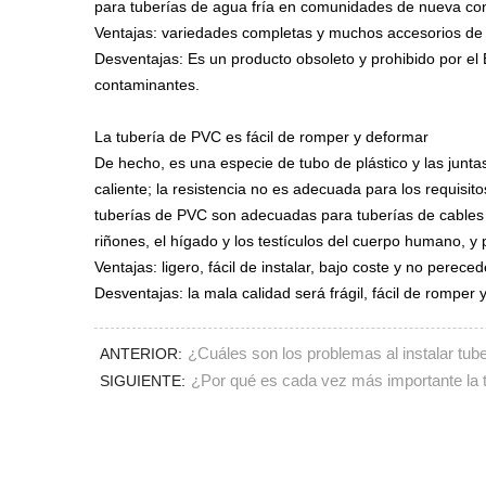
para tuberías de agua fría en comunidades de nueva con
Ventajas: variedades completas y muchos accesorios de 
Desventajas: Es un producto obsoleto y prohibido por el E
contaminantes.
La tubería de PVC es fácil de romper y deformar
De hecho, es una especie de tubo de plástico y las juntas 
caliente; la resistencia no es adecuada para los requisito
tuberías de PVC son adecuadas para tuberías de cables el
riñones, el hígado y los testículos del cuerpo humano, 
Ventajas: ligero, fácil de instalar, bajo coste y no pereced
Desventajas: la mala calidad será frágil, fácil de romper
¿Cuáles son los problemas al instalar tu
ANTERIOR:
¿Por qué es cada vez más importante la 
SIGUIENTE: