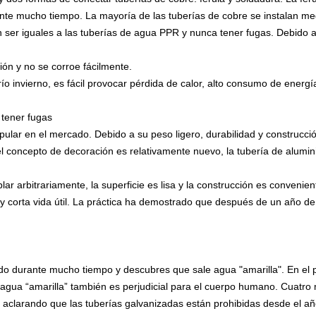
te mucho tiempo. La mayoría de las tuberías de cobre se instalan medi
er iguales a las tuberías de agua PPR y nunca tener fugas. Debido a 
ción y no se corroe fácilmente.
frío invierno, es fácil provocar pérdida de calor, alto consumo de energí
 tener fugas
opular en el mercado. Debido a su peso ligero, durabilidad y construcc
l concepto de decoración es relativamente nuevo, la tubería de alumi
ar arbitrariamente, la superficie es lisa y la construcción es convenien
 y corta vida útil. La práctica ha demostrado que después de un año de 
ado durante mucho tiempo y descubres que sale agua "amarilla". En el 
 agua “amarilla” también es perjudicial para el cuerpo humano. Cuatro mi
clarando que las tuberías galvanizadas están prohibidas desde el año