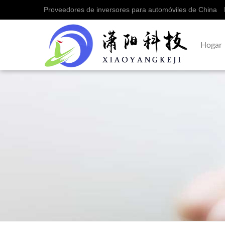
Proveedores de inversores para automóviles de China
Hogar